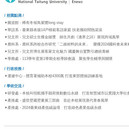
/ 校園點滴 /
✦圖資館 - 稀有冬候鳥紫鷺long stay
✦華語系 - 臺東縣表揚14戶模範客語家庭 扶老攜幼鬧熱滾滾
✦兒文所 - 兒文碩士生獲金鐘獎 師生共創《邊界之詩》展現跨域風華
✦應科系 - 應科系跨校合作研究「二維材料的未來」 榮獲2024國科會未來
✦兒文所 - 兒文所博生展客家文化魅力 國慶舞台驚艷引總統青睞
✦學務處 - 113學年度第1學期全校導師會議 聚焦學生輔導與關懷
/ 行政校務 /
✦運健中心 - 體育署補助本校4300萬 打造東部體操訓練基地
/ 學術交流 /
✦研發處 - 本校AI領航攜手縣府推動數位永續 打造智慧城市以實踐大學社
✦產推處 - 盛世壁藏壁畫展三部曲 首赴本校展現唐代青春風華
✦產推處 - 2024臺東綠產低碳論壇 打造綠色產業低碳永續
___________________________________________