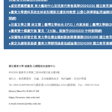
●盛世壁藏壁畫展 東大藝術中心呈現唐代青春風華(20241016 國立教育
●臺東大學應科系校友林姿彤獲新北優良特教獎 以愛心與專業點亮偏鄉(2024
聞網)
●兒童文學之寶 林文寶｜臺灣文學拾光 EP21｜作家身影｜臺灣文學館(202
●臺東雙十國慶升旗 驚見「2大咖」當旗手(20241010 中時新聞網)
●深層海水研發甘酒 東大學生獲全國創新創業賽優勝(20241008 國立教
●奠定永續發展基礎 臺東大學辦理綠產低碳論壇(20241008 國立教育廣
國立臺東大學 秘書室-公關暨校友服務中心
950309 臺東市大學路二段369號行政大樓3樓
發行人：校長鄭憲宗 主編：主任秘書程友文 執行編輯：主任許秀霞
Tel
:
089-318855#1007(廖彩雯).1010(陳韻如).1021(廖卲穎) Fax：089-517316
Hours:Mon-Fri 8:00-17:00
https://enews.nttu.edu.tw/
e-mail:enews@nttu.edu.tw