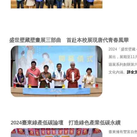
盛世壁藏壁畫展三部曲 首赴本校展現唐代青春風華
2024「盛世壁
展出，展期至11
迴展系列創辦第
文化內涵。
詳全
2024臺東綠產低碳論壇 打造綠色產業低碳永續
臺東擁有豐富自