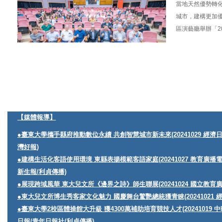
當地天然優勢轉
城市，建構更加優
區演藝廳舉辦「2
【媒體報導】
●臺東大學攜手縣府推動數位永續 共創智慧城市新未來(20241029 經濟
灣好報)
●建構生活化客語使用環境 東縣表揚模範客語家庭(20241027 教育廣播
新生報/利貞傳播)
●展現跨域風華 東大兒文所《邊界之詩》師生聯展(20241024 國立教育廣播
●東大兒文所博生秀客家文化魅力 國慶舞台驚艷總統獲青睞(20241021 經
●臺東大學2校區體操館大升級 獲4300萬補助培育競技人才(2024101
日報/青年日報社/利貞傳播)