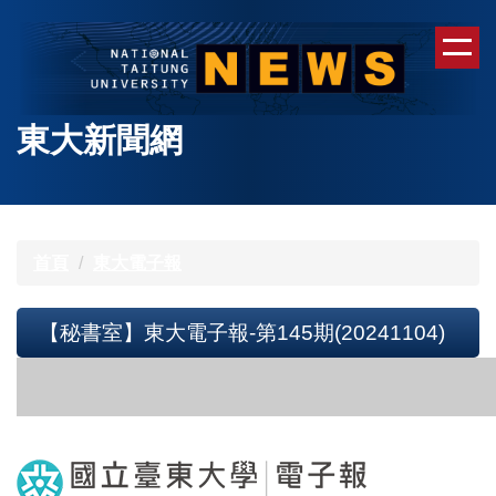
跳
到
主
要
內
東大新聞網
容
區
首頁
東大電子報
【秘書室】東大電子報-第145期(20241104)