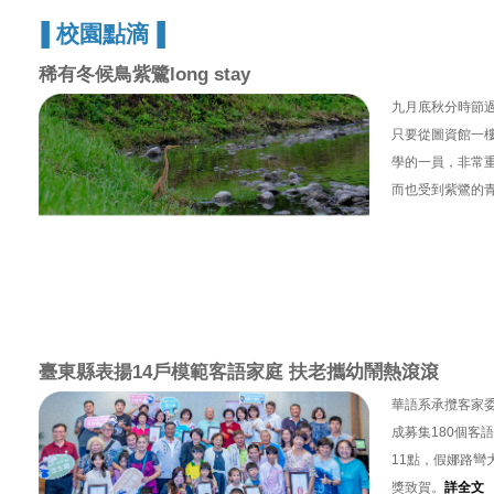
▐
校園點滴
▐
稀有冬候鳥紫鷺long stay
九月底秋分時節過
只要從圖資館一
學的一員，非常
而也受到紫鷺的
臺東縣表揚14戶模範客語家庭 扶老攜幼鬧熱滾滾
華語系承攬客家
成募集180個客
11點，假娜路
獎致賀。
詳全文