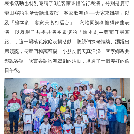
表揚活動也特別邀請了3組客家團體進行表演，分別是鹿野
龍田客語生活會話班表演「客家歌舞蹈──大家來跳舞」以
及「繪本劇—客家美食打擂台」；六堆同鄉會擔綱舞曲表
演，以及親子共學共演團表演的「繪本劇—蘿蔔仔尋頭
路」，這一場模範家庭表揚活動，鄉親們扶老攜幼、踴躍出
席領獎，長輩們和藹可親，小朋友們天真活潑，客家鄉親共
聚說客語，欣賞客語歌舞戲劇的活動，度過了一個美好的假
日午後。