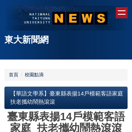
跳
到
主
要
內
東大新聞網
容
區
首頁
校園點滴
【華語文學系】臺東縣表揚14戶模範客語家庭
扶老攜幼鬧熱滾滾
臺東縣表揚14戶模範客語
家庭 扶老攜幼鬧熱滾滾