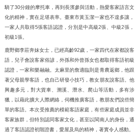
騎了30分鐘的摩托車，再到長濱參與活動，熱愛客家語言文
化的精神，實在足堪表率。臺東市黃玉潔一家也不遑多讓，
一家人共取得5張客語認證，分別是中高級2張、中級2張，
初級1張。
鹿野鄉李莊奔妹女士，已經高齡92歲，一家四代在家都說客
語，兒子會說客家俗諺，外孫和外曾孫女也都取得客語初級
認證，一家和樂融融。太麻里的詹適臨則是青農返鄉，他跟
著父母親學客語，也自己研發小技巧，教女朋友說客語。他
興趣多元，對大貨車、溯溪、潛水、爬山等活動，多有涉
獵，以藉此擴大人際網絡，伺機推廣客語，教朋友們說些簡
單的客語。本次受推薦的模範客語家庭，有些家庭成員並非
客家族群，但特別認同客家文化，甚至以閩南人的身份，通
過了客語認證初階證書，愛屋及烏的精神，著實令人感動。