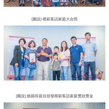
(圖說) 模範客語家庭大合照
(圖說) 饒縣長親自頒發模範客語家庭獎狀獎金