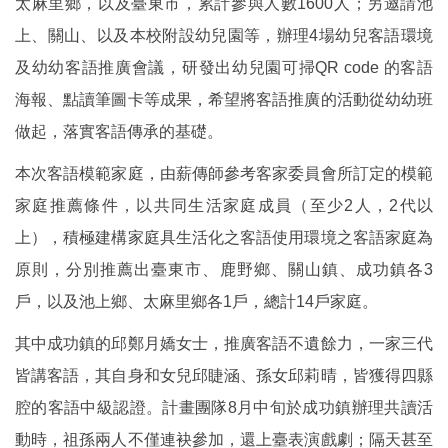
太麻里鄉，以及臺東市，累計參與人數1600人；另邀請池
上、關山、以及本校附設幼兒園等，辦理4場幼兒客語環境
及幼幼客語推廣會議，研發出幼兒園可掃QR code 的客語
海報、點讀筆圖卡等成果，希望將客語推廣的活動從幼幼班
做起，落實客語傳承的基礎。
本次客語模範家庭，由薪傳師參考客家委員會所訂定的模範
家庭推薦條件，以共同生活家庭成員（至少2人，2代以
上），積極建構家庭具生活化之客語使用環境之客語家庭為
原則，分別推薦出臺東市、鹿野鄉、關山鎮、成功鎮各3
戶，以及池上鄉、太麻里鄉各1戶，總計14戶家庭。
其中成功鎮的邱鄭月嬌女士，推廣客語不遺餘力，一家三代
皆講客語，其自身和女兒邱睫涵、孫女邱莉晴，皆獲得四縣
腔的客語中級認證。計畫團隊8月中旬於成功鎮辦理共讀活
動時，祖孫兩人不僅連袂參加，還上臺表演戲劇；隔天甚至