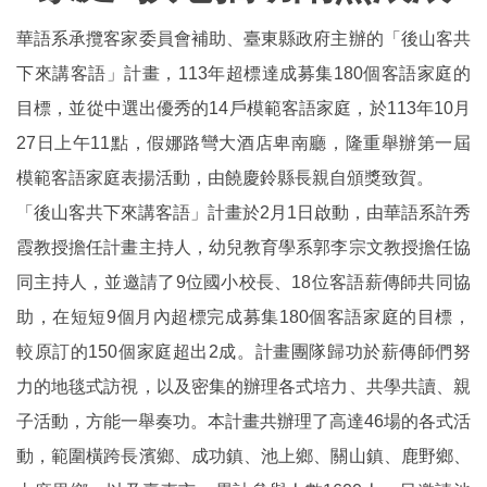
華語系承攬客家委員會補助、臺東縣政府主辦的「後山客共
下來講客語」計畫，113年超標達成募集180個客語家庭的
目標，並從中選出優秀的14戶模範客語家庭，於113年10月
27日上午11點，假娜路彎大酒店卑南廳，隆重舉辦第一屆
模範客語家庭表揚活動，由饒慶鈴縣長親自頒獎致賀。
「後山客共下來講客語」計畫於2月1日啟動，由華語系許秀
霞教授擔任計畫主持人，幼兒教育學系郭李宗文教授擔任協
同主持人，並邀請了9位國小校長、18位客語薪傳師共同協
助，在短短9個月內超標完成募集180個客語家庭的目標，
較原訂的150個家庭超出2成。計畫團隊歸功於薪傳師們努
力的地毯式訪視，以及密集的辦理各式培力、共學共讀、親
子活動，方能一舉奏功。本計畫共辦理了高達46場的各式活
動，範圍橫跨長濱鄉、成功鎮、池上鄉、關山鎮、鹿野鄉、