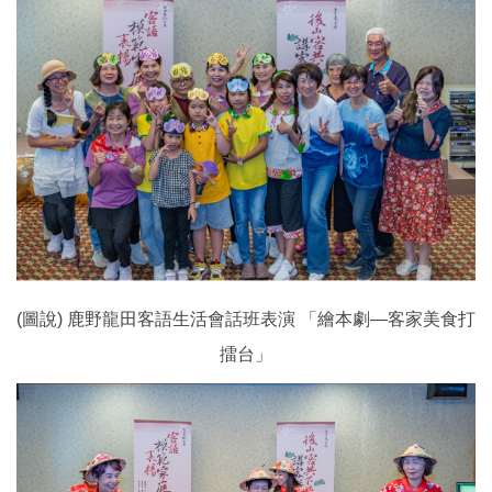
(圖說) 鹿野龍田客語生活會話班表演 「繪本劇—客家美食打
擂台」