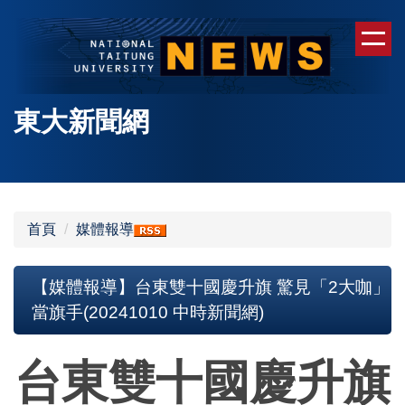
跳
到
主
要
內
東大新聞網
容
區
首頁
媒體報導
【媒體報導】台東雙十國慶升旗 驚見「2大咖」
當旗手(20241010 中時新聞網)
台東雙十國慶升旗