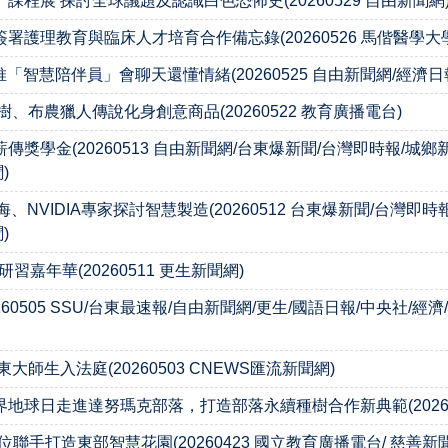
展 探討全球議題及認識白色恐怖史(20260529 自由新聞網
護理教育與臨床人才培育合作備忘錄(20260526 馬偕醫學大
智慧陪伴員」會聊天還懂情緒(20260525 自由新聞網/經濟日報
布農獵人傳說化身創意商品(20260522 教育廣播電台)
學金(20260513 自由新聞網/台東爆新聞/台灣即時報/城鄉新
)
NVIDIA專家探討智慧製造(20260512 台東爆新聞/台灣即時
)
嘉年華(20260511 更生新聞網)
0505 SSU/台東最速報/自由新聞網/更生/國語日報/中央社/經濟
生入法庭(20260503 CNEWS匯流新聞網)
球日走進達努瑪克部落，打造部落永續種樹合作新典範(202604
聯手打造東部智慧花園(20260423 國立教育廣播電台/ 慈善新