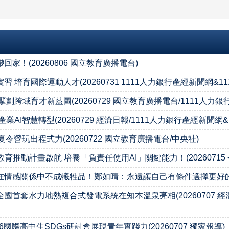
！(20260806 國立教育廣播電台)
育國際運動人才(20260731 1111人力銀行產經新聞網&11
域育才新藍圖(20260729 國立教育廣播電台/1111人力銀行
I智慧轉型(20260729 經濟日報/1111人力銀行產經新聞網&1
營玩出程式力(20260722 國立教育廣播電台/中央社)
推動計畫啟航 培養「負責任使用AI」關鍵能力！(20260715 
感關係中不成犧牲品！鄭如晴：永遠讓自己有條件選擇更好的路(20
套水力地熱複合式發電系統在知本溫泉亮相(20260707 經濟日
國際高中生SDGs研討會展現青年實踐力(20260707 獨家報導)