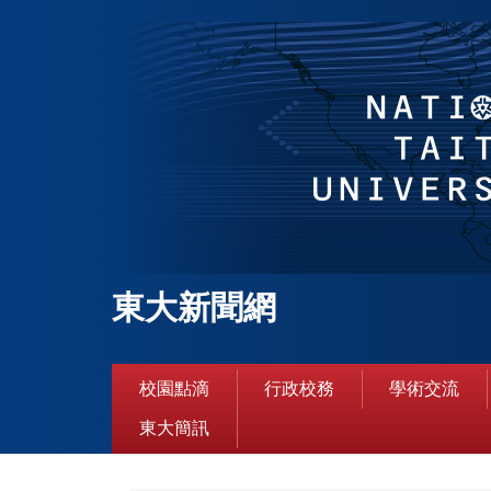
跳
到
主
要
內
容
區
東大新聞網
校園點滴
行政校務
學術交流
東大簡訊