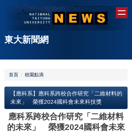
跳
到
主
要
內
東大新聞網
容
區
首頁
校園點滴
【應科系】應科系跨校合作研究「二維材料的
未來」 榮獲2024國科會未來科技獎
應科系跨校合作研究「二維材料
的未來」 榮獲2024國科會未來