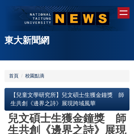
跳
到
主
要
內
東大新聞網
容
區
首頁
校園點滴
【兒童文學研究所】兒文碩士生獲金鐘獎 師
生共創《邊界之詩》展現跨域風華
兒文碩士生獲金鐘獎 師
生共創《邊界之詩》展現