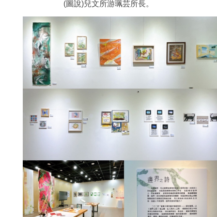
(圖說)兒文所游珮芸所長。