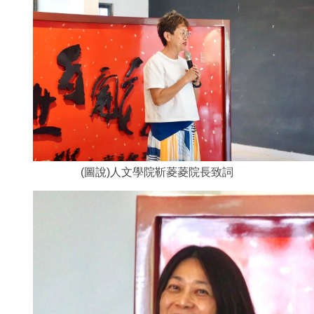
(圖說)人文學院靳菱菱院長致詞