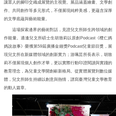
讓眾人的腳印交織成展覽的主視覺。展品涵蓋繪畫、文學創
作、共同創作等多元形式，不僅展現純粹美感，更蘊含深厚
的文學底蘊與藝術能量。
這場探索邊界的藝術對話，見證兒文所師生跨領域的創
作能量。適逢兒文所碩士生胡致莉以原創Podcast《欖仁媽
媽說故事》榮獲第59屆廣播金鐘獎Podcast兒童節目獎，展
現兒文所在新媒體領域的創新實力；游珮芸所長表示，胡致
莉不僅展現個人創作才華，更以實際行動印證閱讀與實踐的
教育理念，為兒童文學開創嶄新格局。從實體展覽到數位媒
體，兒文所師生持續以創意與熱情，譜寫臺灣兒童文學教育
的動人篇章。