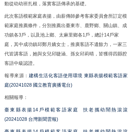
動從幼幼班扎根，落實客語傳承的基礎。
此次客語模範家庭表揚，由薪傳師參考客家委員會所訂定模
範家庭推薦條件，分別推薦出臺東市、鹿野鄉、關山鎮、成
功鎮各3戶，以及池上鄉、太麻里鄉各1戶，總計14戶家
庭，其中成功鎮邱鄭月嬌女士，推廣客語不遺餘力，一家三
代皆講客語，她與女兒邱睫涵、孫女邱莉晴，皆獲得四縣腔
客語中級認證。
報導來源：
建構生活化客語使用環境 東縣表揚模範客語家
庭(20241028 國立教育廣播電台)
相關報導：
臺東縣表揚14戶模範客語家庭 扶老攜幼鬧熱滾滾
(20241028 台灣新聞雲報)
臺東縣表揚14戶模範客語家庭 扶老攜幼鬧熱滾滾