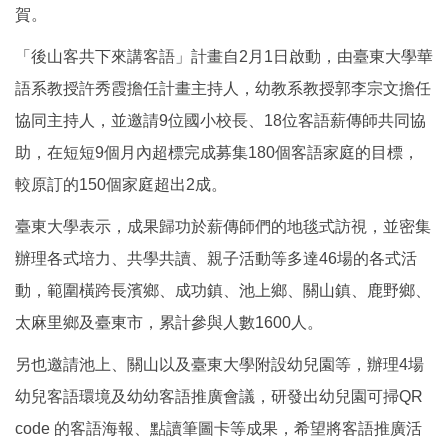
賀。
「後山客共下來講客語」計畫自2月1日啟動，由臺東大學華
語系教授許秀霞擔任計畫主持人，幼教系教授郭李宗文擔任
協同主持人，並邀請9位國小校長、18位客語薪傳師共同協
助，在短短9個月內超標完成募集180個客語家庭的目標，
較原訂的150個家庭超出2成。
臺東大學表示，成果歸功於薪傳師們的地毯式訪視，並密集
辦理各式培力、共學共讀、親子活動等多達46場的各式活
動，範圍橫跨長濱鄉、成功鎮、池上鄉、關山鎮、鹿野鄉、
太麻里鄉及臺東市，累計參與人數1600人。
另也邀請池上、關山以及臺東大學附設幼兒園等，辦理4場
幼兒客語環境及幼幼客語推廣會議，研發出幼兒園可掃QR
code 的客語海報、點讀筆圖卡等成果，希望將客語推廣活