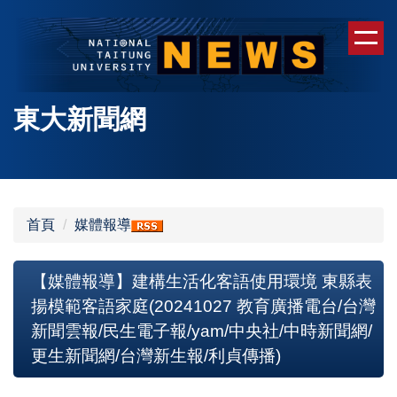
跳
到
主
要
內
東大新聞網
容
區
首頁
媒體報導
【媒體報導】建構生活化客語使用環境 東縣表
揚模範客語家庭(20241027 教育廣播電台/台灣
新聞雲報/民生電子報/yam/中央社/中時新聞網/
更生新聞網/台灣新生報/利貞傳播)