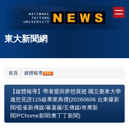
跳
到
主
要
內
東大新聞網
容
區
首頁
媒體報導
【媒體報導】帶著愛與夢想展翅 國立臺東大學
邀您見證115級畢業典禮(20260606 台東爆新
聞/藍雀新傳媒/蕃薯藤/互傳媒/奇摩新
聞/PChome新聞/奧丁丁新聞)