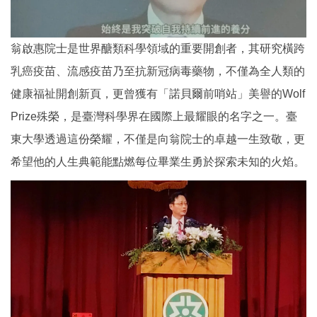
翁啟惠院士是世界醣類科學領域的重要開創者，其研究橫跨
乳癌疫苗、流感疫苗乃至抗新冠病毒藥物，不僅為全人類的
健康福祉開創新頁，更曾獲有「諾貝爾前哨站」美譽的Wolf
Prize殊榮，是臺灣科學界在國際上最耀眼的名字之一。臺
東大學透過這份榮耀，不僅是向翁院士的卓越一生致敬，更
希望他的人生典範能點燃每位畢業生勇於探索未知的火焰。