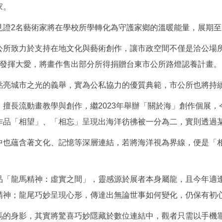
家。
證2名藝術家將在學校所學轉化為守護家鄉的溫暖能量，展期至
公所致力於支持在地文化與藝術創作，讓市政空間不僅是洽公場
更發揮大愛，將畫作售出部分所得捐贈台東市公所路燈認養計畫。
點亮城市之光的義舉，實為公私協力的優質典範，市公所也將持
擅長流動畫教學與創作，繼2023年舉辦「關於海」創作個展
作品「相望」、「相忘」呈現出海洋彷彿被一分為二，實則透過
中也蘊含著文化、記憶等深層連結，若將海洋視為界線，便是「
品「龍馬精神：虛實之間」，靈感源於展者本身屬龍，且今年適
精神；龍尾巧妙呈現心形，傳達出無論世事如何變化，仍保有初
馬的身影，其實將驚喜巧妙隱藏於數位連結中，觀者只需以手機靠