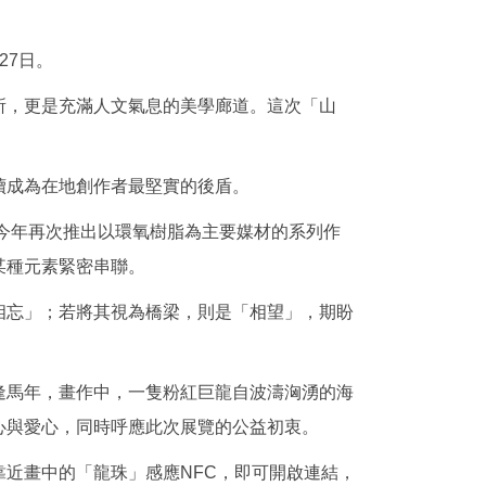
27日。
所，更是充滿人文氣息的美學廊道。這次「山
續成為在地創作者最堅實的後盾。
，今年再次推出以環氧樹脂為主要媒材的系列作
某種元素緊密串聯。
相忘」；若將其視為橋梁，則是「相望」，期盼
逢馬年，畫作中，一隻粉紅巨龍自波濤洶湧的海
心與愛心，同時呼應此次展覽的公益初衷。
近畫中的「龍珠」感應NFC，即可開啟連結，