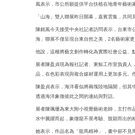
風表示，市公所願提供平台扶植在地青年藝術
「山海」雙人聯展昨日開幕，嘉賓雲集，共同見
陳銘風今天接受中央社記者訪問表示，台東市
海」聯展不僅呈現台東自然之美，2名藝術家
他說，這種將藝文創作轉化為實際社會公益、
展者陳盈貞現為報社記者、東鯨工作室負責人，
品，在色彩表現與複合媒材運用上更加多元。
陳盈貞表示，海洋看似將兩塊陸地隔開，但其
透過海洋象徵彼此之間的連結與對話。
展者陳珮珊為東大附小視覺藝術老師，主打作
水中騰躍而起，象徵龍不畏考驗、脫穎而出的
她表示，作品名為「龍馬精神」，畫中卻不見