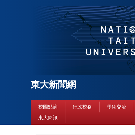
跳
到
主
要
內
容
區
東大新聞網
校園點滴
行政校務
學術交流
東大簡訊