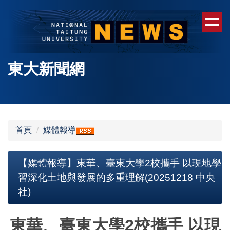
跳
到
主
要
內
東大新聞網
容
區
首頁
媒體報導
【媒體報導】東華、臺東大學2校攜手 以現地學
習深化土地與發展的多重理解(20251218 中央
社)
東華、臺東大學2校攜手 以現