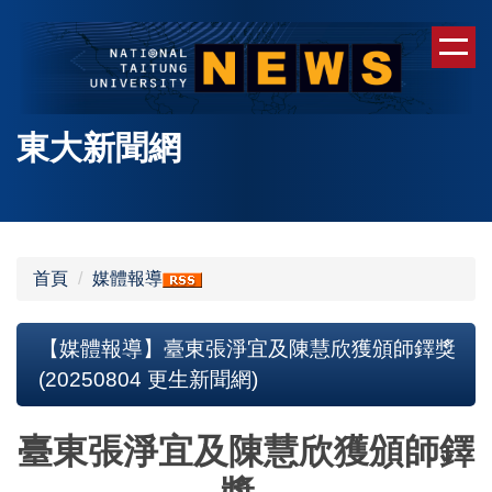
跳
到
主
要
內
東大新聞網
容
區
首頁
媒體報導
【媒體報導】臺東張淨宜及陳慧欣獲頒師鐸獎
(20250804 更生新聞網)
臺東張淨宜及陳慧欣獲頒師鐸