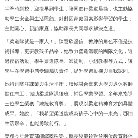
半準時到校，迎接早到學生，陪同進行柔道晨操，也主動協
助學生安全與生活照顧。針對因家庭因素影響學習的學生，
主動關心、親訪家庭，協助家長共同尋求解決之道。
「柔道隊就是一家人！」陳慧欣堅信，教練的角色不僅是技
術指導，更要教孩子品格，她致力營造溫暖的團隊文化，透
過夜宿活動、學生票選隊長、師徒制、小組教學等方式，讓
學生在學習中感受歸屬與責任，提升學習動機與自我認同。
她特別關注課業與生活平衡，積極謀合臺東大學與退休教師
擔任志工，協助柔道隊課後班，補足學業學習。多年來指導
三位學生榮獲「總統教育獎」，展現以柔道精神育才的具體
成果。她說，「我希望柔道能成為孩子心中的一束光，哪怕
生活艱辛，也能勇敢前行。」
榮獲今年教育部師鐸獎殊榮，縣長饒慶鈴對於兩位教育夥伴