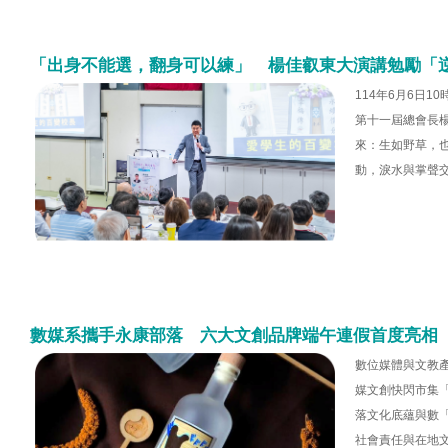
「出身不能選，翻身可以練」 楊佳叡東大演講勉勵「
114年6月6日
第十一屆總會長
來：生如野草，
動，淚水與掌聲
數媒系攜手永康部落 六大文創品牌端午連假首度亮相
數位媒體與文教產
媒文創快閃市集
落文化底蘊與數
社會責任與在地