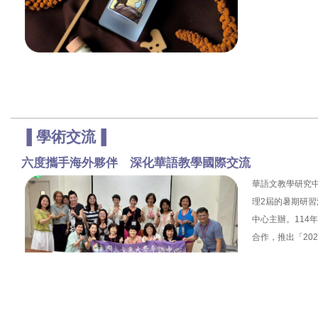
___________________________________________
▐
學術交流
▐
六度攜手海外夥伴 深化華語教學國際交流
華語文教學研究
理2屆的暑期研
中心主辦。114
合作，推出「20