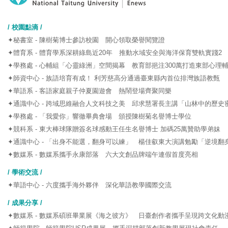
/ 校園點滴 /
✦秘書室 - 陳樹菊博士參訪校園 開心領取榮譽閱覽證
✦體育系 - 體育學系深耕綠島近20年 推動水域安全與海洋保育雙軌實踐2
✦學務處 - 心輔組「心靈綠洲」空間揭幕 教育部挹注300萬打造東部心理
✦師資中心 - 族語培育有成！ 利芳慈高分通過臺東縣內首位排灣族語教甄
✦華語系 - 客語家庭親子仲夏園遊會 熱鬧登場齊聚同樂
✦通識中心 - 跨域思維融合人文科技之美 邱求慧署長主講「山林中的歷史
✦學務處 - 「我愛你」響徹畢典會場 頒授陳樹菊名譽博士學位
✦競科系 - 東大棒球隊贈簽名球感動王任生名譽博士 加碼25萬贊助學弟妹
✦通識中心 - 「出身不能選，翻身可以練」 楊佳叡東大演講勉勵「逆境翻
✦數媒系 - 數媒系攜手永康部落 六大文創品牌端午連假首度亮相
/ 學術交流 /
✦華語中心 - 六度攜手海外夥伴 深化華語教學國際交流
/ 成果分享 /
✦數媒系 - 數媒系碩班畢業展《海之彼方》 日臺創作者攜手呈現跨文化動