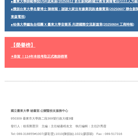
●臺東大學師範學院USR成果展(20250612 更生新聞網/國立教育廣播電台/1111人力
●獲頒台東大學名譽博士 陳樹菊：謝謝大家沒有嫌棄我路邊攤賣菜(20250607 聯合新聞
東森電視)
●哈佛大學鱷魚合唱團 X 臺東大學音樂系 共譜國際交流新篇章(20250604 工商時報)
【榮譽榜】
✦恭賀 ！114年本校考取正式教師榜單
___________________________________________
國立臺東大學 秘書室-公關暨校友服務中心
950309 臺東市大學路二段369號行政大樓3樓
發行人：校長鄭憲宗 主編：主任秘書程友文 執行編輯：主任許秀霞
Tel
:
089-318855#1007(廖彩雯).1010(陳韻如).1021(廖卲穎) Fax：089-517316