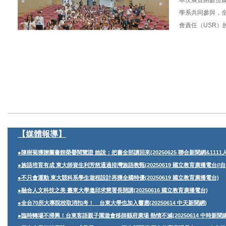
本次展覽由數位
學系共同參與，
會責任（USR）
___________________________________________
【媒體報導】
●陳樹菊獲贈圖書館榮譽閱覽證 她說：把書全部讀回來(20250625 聯合新聞網&1111
●族語培育有成 東大師資生利芳慈通過排灣族語教甄(20250619 國立教育廣播電台//自
●不只會運動 東大競科系學生遊程設計再獲全國特優(20250619 國立教育廣播電台)
●融合人文科技之美 臺東大學邀邱求慧署長開講(20250616 國立教育廣播電台)
●全台70所大專院校取消扣考！ 台東大學也加入響應(20250614 中天新聞網)
●臨時轉場不掃興！台東客語親子園遊會移師縣府廣場 熱情不減(20250614 中時新聞網/中央