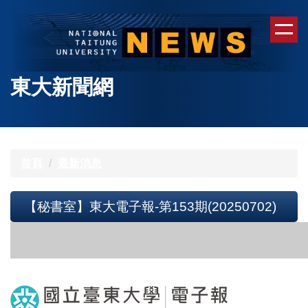
跳
到
主
要
內
東大新聞網
容
區
首頁
最新消息
【秘書室】東大電子報-第153期(20250702)