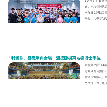
114年6月7日
會。本校棒球隊
全隊簽名球以及
學長，大學長我
「我愛你」響徹畢典會場 頒授陳樹菊名譽博士學位
本校於民國114
志輝副縣長擔任
帶領學童獻花。
之機構代表，也