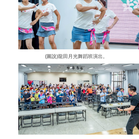
(圖說)龍田月光舞蹈班演出。