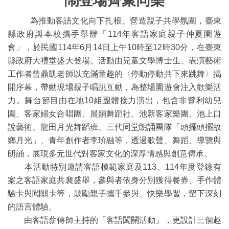
鬧登場齊聚同樂
為推動客語文化向下扎根、營造親子共學氛圍，臺東
縣政府與本校攜手舉辦「114年客語家庭親子仲夏園遊
會」，於民國114年6月14日上午10時至12時30分，在臺東
縣政府大禮堂盛大登場。活動由兒童文學博士生、表演藝術
工作者曾鼎凱老師以充滿童趣的〈停動停動共下來跳舞〉揭
開序幕，帶動現場親子唱跳互動，為整場園遊會注入歡樂活
力。舞台節目由在地10組團體接力演出，包含非營利幼兒
園、客家婦女合唱團、晨韻舞蹈社、池新客家樂團、池上口
說藝術、龍田月光舞蹈班、三代同堂朗誦團隊「頭擺頭擺故
鄉月光」、青年創作者李玠融等，透過歌聲、舞蹈、導覽與
朗誦，展現多元世代對客家文化的深厚情感與創意傳承。
本活動特別邀請客語模範家庭及113、114年度登錄有
案之客語家庭共襄盛舉，參與者依身分別獲得餐券、手作體
驗卡與闖關卡等，鼓勵親子攜手參與、快樂學習，留下深刻
的語言體驗。
由客語薪傳師主持的「客語闖關活動」，更設計三個趣