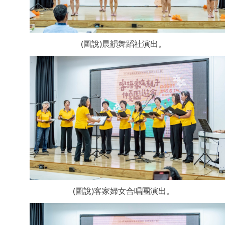
(圖說)晨韻舞蹈社演出。
(圖說)客家婦女合唱團演出。