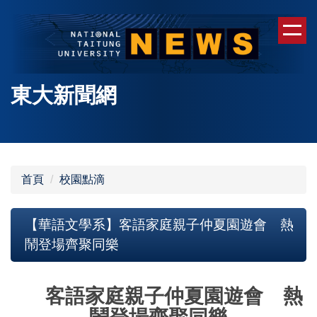
跳
到
主
要
內
東大新聞網
容
區
首頁
校園點滴
【華語文學系】客語家庭親子仲夏園遊會 熱
鬧登場齊聚同樂
客語家庭親子仲夏園遊會 熱