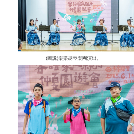
(圖說)樂樂胡琴樂團演出。