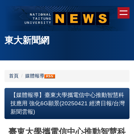
跳
到
主
要
內
東大新聞網
容
區
首頁
媒體報導
【媒體報導】臺東大學攜電信中心推動智慧科
技應用 強化6G願景(20250421 經濟日報/台灣
新聞雲報)
臺東大學攜電信中心推動智慧科