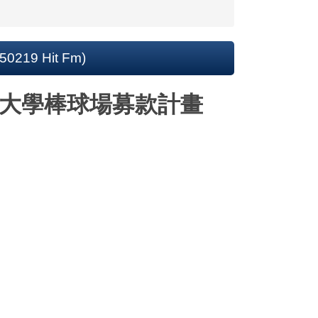
 Hit Fm)
東大學棒球場募款計畫
）