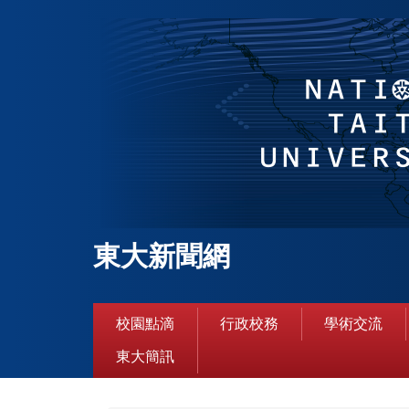
跳
到
主
要
內
容
區
東大新聞網
校園點滴
行政校務
學術交流
東大簡訊