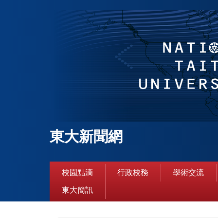
跳
到
主
要
內
容
區
東大新聞網
校園點滴
行政校務
學術交流
東大簡訊