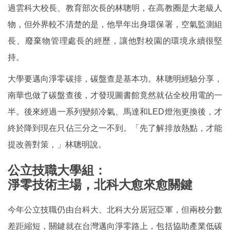
過雲科大校長、教育部次長的林聰明，在高教圈是大老級人
物，但外界較不清楚的是，他早年出身環保署，空氣監測組
長、廢棄物管理處長的經歷，讓他對校園的環境永續很堅
持。
大學要邁向淨零碳排，碳盤查是基本功。林聰明經驗分享，
南華也做了碳盤查後，才發現圖書館竟然就佔全校用電的一
半。後來經過一系列變頻冷氣、馬達和LED燈泡更換後，才
終於降到現在只佔三分之一不到。「先了解排放熱點，才能
提改善對策，」林聰明說。
公立技職大學組：
淨零技術主場，北科大愈來愈關鍵
今年公立技職仍由台科大、北科大分居冠亞軍，但兩校分數
差距縮短，關鍵就在台灣邁向淨零路上，包括協助產業低碳