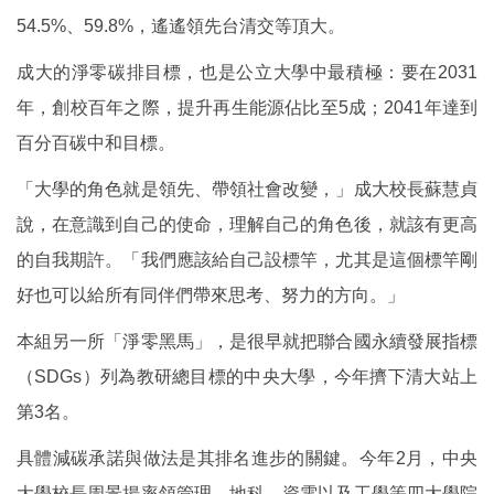
54.5%、59.8%，遙遙領先台清交等頂大。
成大的淨零碳排目標，也是公立大學中最積極：要在2031
年，創校百年之際，提升再生能源佔比至5成；2041年達到
百分百碳中和目標。
「大學的角色就是領先、帶領社會改變，」成大校長蘇慧貞
說，在意識到自己的使命，理解自己的角色後，就該有更高
的自我期許。「我們應該給自己設標竿，尤其是這個標竿剛
好也可以給所有同伴們帶來思考、努力的方向。」
本組另一所「淨零黑馬」，是很早就把聯合國永續發展指標
（SDGs）列為教研總目標的中央大學，今年擠下清大站上
第3名。
具體減碳承諾與做法是其排名進步的關鍵。今年2月，中央
大學校長周景揚率領管理、地科、資電以及工學等四大學院