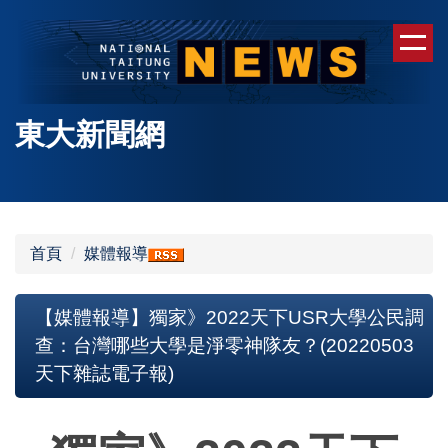
跳
到
主
要
內
東大新聞網
容
區
首頁
媒體報導
【媒體報導】獨家》2022天下USR大學公民調
查：台灣哪些大學是淨零神隊友？(20220503
天下雜誌電子報)