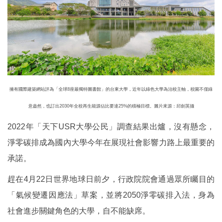
擁有國際建築網站評為「全球8座最獨特圖書館」的台東大學，近年以綠色大學為治校主軸，校園不僅綠
意盎然，也訂出2030年全校再生能源佔比要達25%的積極目標。圖片來源：邱劍英攝
2022年「天下USR大學公民」調查結果出爐，沒有懸念，
淨零碳排成為國內大學今年在展現社會影響力路上最重要的
承諾。
趕在4月22日世界地球日前夕，行政院院會通過眾所矚目的
「氣候變遷因應法」草案，並將2050淨零碳排入法，身為
社會進步關鍵角色的大學，自不能缺席。