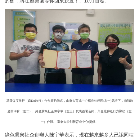
的樹，將在遊樂園等你回來親近！」10月首發。
當日森度旅行（森Do旅行）合作簽約儀式，由東大育成中心楊春桂經理(右一)見證下，南和旅
遊翁琳育（左二）、綠色冀泉社企陳宇華（左三）代表簽署合約，與金龍神紙行方顯松（左
一）合影。 臺東大學創新育成中心/提供。
綠色冀泉社企創辦人陳宇華表示，現在越來越多人已認同種