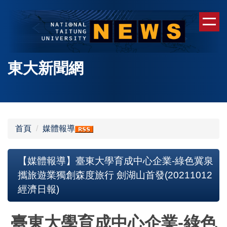
跳
到
主
要
內
東大新聞網
容
區
首頁
媒體報導
【媒體報導】臺東大學育成中心企業-綠色冀泉
攜旅遊業獨創森度旅行 劍湖山首發(20211012
經濟日報)
臺東大學育成中心企業-綠色