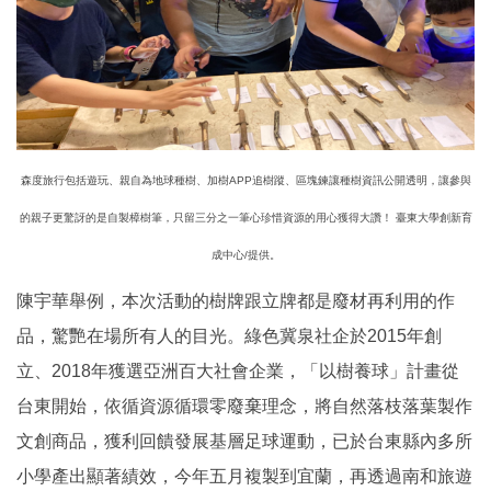
森度旅行包括遊玩、親自為地球種樹、加樹APP追樹蹤、區塊鍊讓種樹資訊公開透明，讓參與
的親子更驚訝的是自製樟樹筆，只留三分之一筆心珍惜資源的用心獲得大讚！ 臺東大學創新育
成中心/提供。
陳宇華舉例，本次活動的樹牌跟立牌都是廢材再利用的作
品，驚艷在場所有人的目光。綠色冀泉社企於2015年創
立、2018年獲選亞洲百大社會企業，「以樹養球」計畫從
台東開始，依循資源循環零廢棄理念，將自然落枝落葉製作
文創商品，獲利回饋發展基層足球運動，已於台東縣內多所
小學產出顯著績效，今年五月複製到宜蘭，再透過南和旅遊