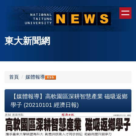
跳
到
主
要
內
東大新聞網
容
區
首頁
媒體報導
【媒體報導】高軟園區深耕智慧產業 磁吸返鄉
學子 (20210101 經濟日報)