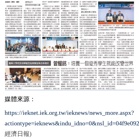
媒體來源：
https://ieknet.iek.org.tw/ieknews/news_more.aspx?
actiontype=ieknews&indu_idno=0&nsl_id=04f9e09
經濟日報)