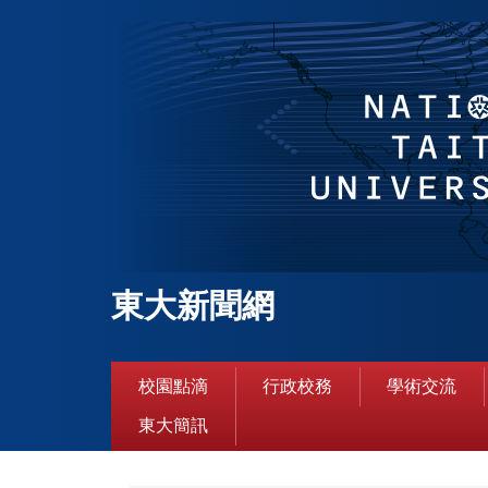
跳
到
主
要
內
容
區
東大新聞網
校園點滴
行政校務
學術交流
東大簡訊