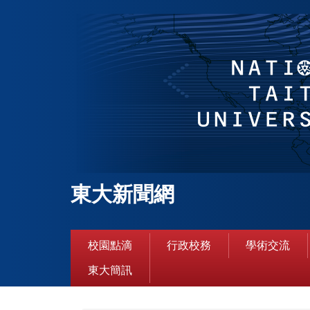
跳
到
主
要
內
容
區
東大新聞網
校園點滴
行政校務
學術交流
東大簡訊