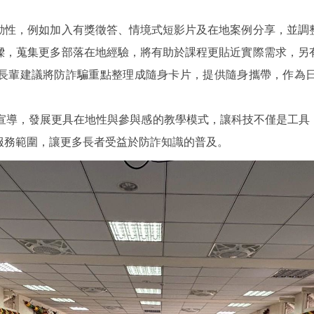
性，例如加入有獎徵答、情境式短影片及在地案例分享，並調整
樑，蒐集更多部落在地經驗，將有助於課程更貼近實際需求，另
長輩建議將防詐騙重點整理成隨身卡片，提供隨身攜帶，作為
宣導，發展更具在地性與參與感的教學模式，讓科技不僅是工具
服務範圍，讓更多長者受益於防詐知識的普及。