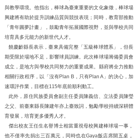
與教學環境。他指出，棒球為臺東重要的文化象徵，棒球場
興建將有助於提升訓練品質與競技表現；同時，教育部推動
「青年圓夢計畫」，鼓勵青年拓展國際視野，並與學校共同
培育具多元能力的新世代人才。
饒慶齡縣長表示，臺東具備完整「五級棒球體系」，但長
期受限於場地不足，影響球員訓練。此次棒球場籌備委員會
成立，是地方與學校共同努力的重要成果。縣府將全力推動
相關行政程序，以「沒有Plan B，只有Plan A」的決心，加
速環評作業，目標在115年底前順利動工。
此外，原住民族委員會副主任委員陳義信、立法委員陳瑩
之父、前臺東縣長陳建年亦上臺致詞，勉勵學校持續深耕體
育發展，培育更多優秀人才。
傑出校友王任生名譽博士相當重視母校興建棒球場一事，
他不僅率先捐出三百萬元，同時也在Gaya飯店席開五桌，