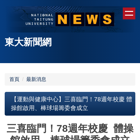
跳
到
主
要
內
東大新聞網
容
區
首頁
最新消息
【運動與健康中心】三喜臨門！78週年校慶 體
操館啟用、棒球場籌委會成立
三喜臨門！78週年校慶 體操