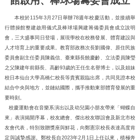
館啟用、棒球場籌委會成立
本校於115年3月27日舉辦78週年校慶活動，並接續舉
行體操館整建啟用儀式及棒球場興建籌備委員會成立說明
會，三大盛事同日登場，展現學校在校務發展、體育建設與
人才培育上的重要成果。教育部政務次長劉國偉、原住民族
委員會副主任委員陳義信、臺東縣長饒慶齡、立法委員陳瑩
之父陳建年前縣長、高齡93歲的王任生名譽博士，以及姐妹
校日本仙台大學高橋仁校長等貴賓親臨出席，共同見證本校
結合中央與地方，並鏈結國際，攜手推動東部體育發展的重
要時刻。
校慶運動會在音樂系演出以及幼兒園小朋友帶來「蝴蝶自
來」表演揭開序幕，校友總會、傑出校友聯誼會及新北市校
友會代表，特別致贈獎座與鮮花，向鄭憲宗校長表達高度肯
定與誠摯感謝。鄭校長自2023年2月1日上任以來，積極奔