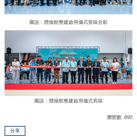
圖說：體操館整建啟用儀式剪綵合影
圖說：體操館整建啟用儀式剪綵
瀏覽數:
890
分享