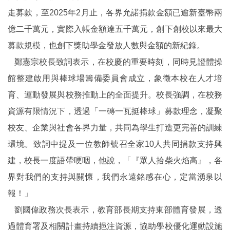
走募款，至2025年2月止，各界允諾捐款金額已逾新臺幣兩
億二千萬元，實際入帳金額達五千萬元，創下創校以來最大
募款規模，也創下獎助學金發放人數與金額的新紀錄。
鄭憲宗校長致詞表示，在校慶的重要時刻，同時見證體操
館整建啟用與棒球場籌備委員會成立，象徵本校在人才培
育、運動發展與校務推動上的全面提升。校長強調，在校務
資源有限情況下，透過「一磚一瓦挺棒球」募款理念，凝聚
校友、企業與社會各界力量，共同為學生打造更完善的訓練
環境。致詞中提及一位教師號召全家10人共同捐款支持興
建，校長一度語帶哽咽，他說，「『眾人拾柴火焰高』，各
界對我們的支持與關懷，我們永遠銘感在心，定當湧泉以
報！」
劉國偉政務次長表示，教育部長期支持東部體育發展，透
過體育署及相關計畫持續挹注資源，協助學校優化運動設施