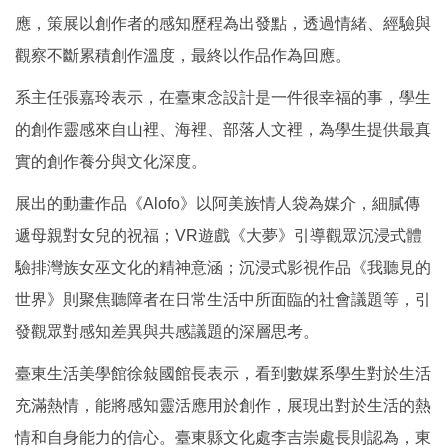
應，策展以創作者的感知歷程為出發點，透過情緒、經驗與
觀察不斷累積創作溫度，最終以作品作為回應。
系主任張嘉玲表示，在臺東念設計是一件很幸福的事，學生
的創作靈感來自山裡、海裡、部落人文裡，為學生提供最真
實的創作養分與文化深度。
展出的動畫作品《Alofo》以阿美族情人袋為媒介，細膩傳
遞母親對女兒的祝福；VR遊戲《大夢》引導觀眾沉浸式體
驗排灣族女巫文化的精神意涵；沉浸式影視作品《我聽見的
世界》則聚焦聽障者在日常生活中所面臨的社會議題等，引
發觀眾對感知差異與共感議題的深層思考。
臺東生活美學館徐敍國館長表示，看到數媒系學生對於生活
充滿熱情，能將感知靈活應用於創作，展現出對於生活的熱
情和自身能力的信心。臺東縣文化處李吉崇處長則認為，東