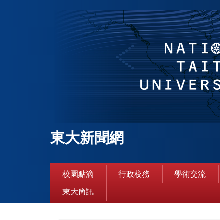
跳
到
主
要
內
容
區
東大新聞網
校園點滴
行政校務
學術交流
東大簡訊