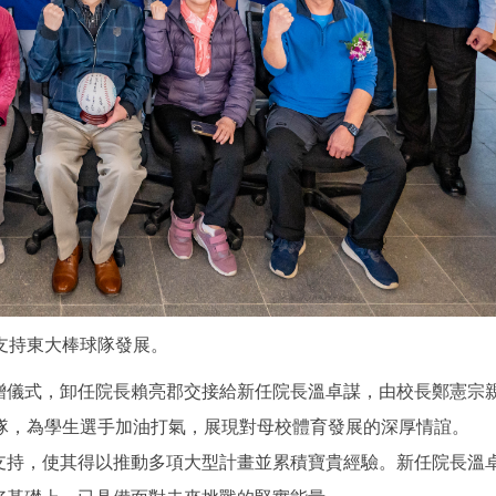
支持東大棒球隊發展。
贈儀式，卸任院長賴亮郡交接給新任院長溫卓謀，由校長鄭憲宗
隊，為學生選手加油打氣，展現對母校體育發展的深厚情誼。
支持，使其得以推動多項大型計畫並累積寶貴經驗。新任院長溫