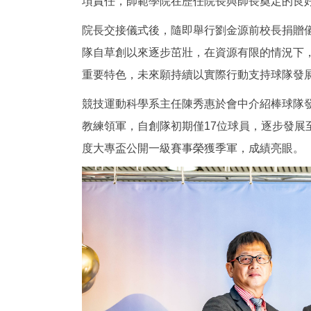
項責任，師範學院在歷任院長與師長奠定的良
院長交接儀式後，隨即舉行劉金源前校長捐贈
隊自草創以來逐步茁壯，在資源有限的情況下
重要特色，未來願持續以實際行動支持球隊發
競技運動科學系主任陳秀惠於會中介紹棒球隊
教練領軍，自創隊初期僅17位球員，逐步發展至
度大專盃公開一級賽事榮獲季軍，成績亮眼。