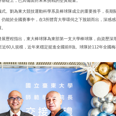
好基礎上，已具備面對未來挑戰的堅實能量。
儀式。劉為東大競技運動科學系及棒球隊成立的重要推手，長期
，仍能於全國賽事中，在3所體育大學環伺之下脫穎而出，深感
展。
發展歷程指出，東大棒球隊為東部第一支大學棒球隊，由資歷深
近60人規模，近年來穩定挺進全國前8強。球隊於112年全國梅花