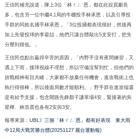
王信民補充說道，隊上3位「林ㄔㄥˊ恩」都在此役貢獻良
多，包含另一位中繼4.1局的牛棚投手林承恩，以及引導投
手群的同姓名捕手林承恩，「3位投捕都表現很好，然後再
加上先發投球的李雚喆，他們只讓台體敲出5支安打，把失
分壓到很低。」
王信民也點出贏得辛苦的原因，「內野手沒有夜間練習，又
遇上下雨，接球視線不理想，所以守備沒幫到忙，但他們的
拚戰精神有目共睹，大家都不放棄任何機會，進攻戰術上也
執行得很棒，所以後面局數才能順利。」野手群在進攻端還
是有給予支援，包含開路先鋒顏子謙單場4安，緊接著的吳
星樺、林浩震也各有2安與3安。
報導來源：
UBL》三個「林ㄔㄥˊ恩」都有好表現 東大雨
中12局大戰苦勝台體(20251127 麗台運動報)