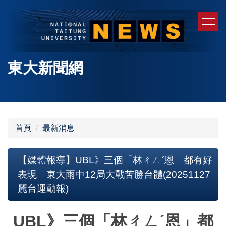
跳
到
主
要
內
東大新聞網
容
區
首頁
最新消息
【媒體報導】UBL》三個「林ㄔㄥˊ恩」都有好
表現 東大雨中12局大戰苦勝台體(20251127
麗台運動報)
UBL》三個「林ㄔㄥˊ恩」都