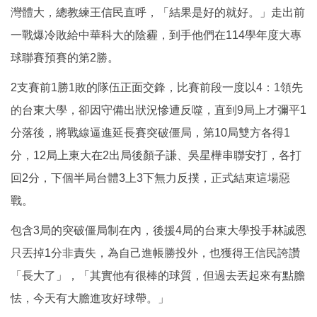
灣體大，總教練王信民直呼，「結果是好的就好。」走出前
一戰爆冷敗給中華科大的陰霾，到手他們在114學年度大專
球聯賽預賽的第2勝。
2支賽前1勝1敗的隊伍正面交鋒，比賽前段一度以4：1領先
的台東大學，卻因守備出狀況慘遭反噬，直到9局上才彌平1
分落後，將戰線逼進延長賽突破僵局，第10局雙方各得1
分，12局上東大在2出局後顏子謙、吳星樺串聯安打，各打
回2分，下個半局台體3上3下無力反撲，正式結束這場惡
戰。
包含3局的突破僵局制在內，後援4局的台東大學投手林誠恩
只丟掉1分非責失，為自己進帳勝投外，也獲得王信民誇讚
「長大了」，「其實他有很棒的球質，但過去丟起來有點膽
怯，今天有大膽進攻好球帶。」