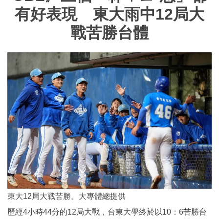
有好表現 東大雨中12局大
戰苦勝台體
東大12局大戰苦勝。大專體總提供
歷經4小時44分的12局大戰，台東大學終於以10：6苦勝台