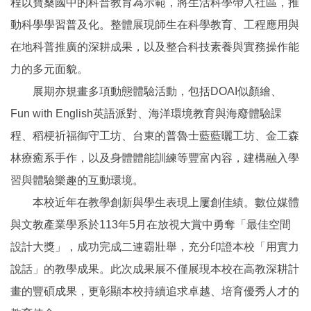
程以寶桑國中的科普教育為示範，將生活科學帶入社區，推
動科學學習普及化。整體展現師生在科學教育、工程應用與
在地科普推廣的深耕成果，以及整合科技素養與實務操作能
力的多元面貌。
展期亦規畫多項動態體驗活動，包括DOAI似顏繪、
Fun with English英語派對、海洋環境教育與海廢體驗課
程、稻梗祈福御守工坊、台東的普魯士藍藍曬工坊、金工森
林療癒系手作，以及身體體能訓練等豐富內容，建構融入學
習與體驗樂趣的互動環境。
本校近年在教學創新與學生表現上屢創佳績。數位媒體
與文教產業學系於113年5月在放視大賞中勇奪「最佳空間
設計大獎」，成功完成二連霸壯舉，充分印證本校「用實力
說話」的教學成果。此次成果展不僅展現本校在高教深耕計
畫的豐碩成果，更彰顯本校持續追求卓越、培育優秀人才的