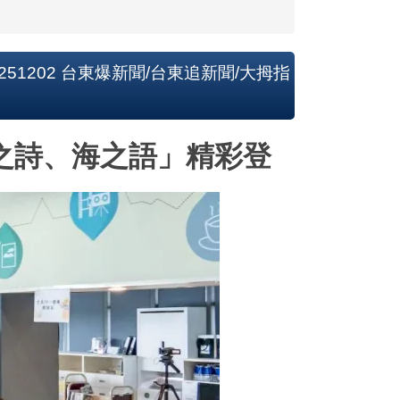
1202 台東爆新聞/台東追新聞/大拇指
之詩、海之語」精彩登