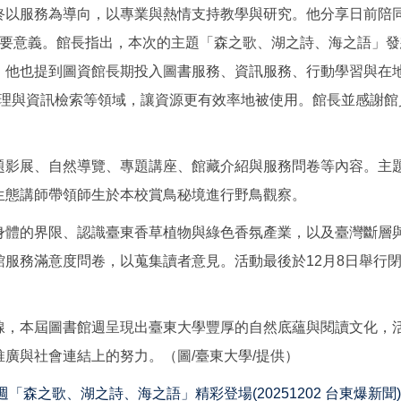
終以服務為導向，以專業與熱情支持教學與研究。他分享日前陪
重要意義。館長指出，本次的主題「森之歌、湖之詩、海之語」
他也提到圖資館長期投入圖書服務、資訊服務、行動學習與在地社
藏管理與資訊檢索等領域，讓資源更有效率地被使用。館長並感謝
題影展、自然導覽、專題講座、館藏介紹與服務問卷等內容。主
生態講師帶領師生於本校賞鳥秘境進行野鳥觀察。
身體的界限、認識臺東香草植物與綠色香氛產業，以及臺灣斷層
服務滿意度問卷，以蒐集讀者意見。活動最後於12月8日舉行
線，本屆圖書館週呈現出臺東大學豐厚的自然底蘊與閱讀文化，
廣與社會連結上的努力。（圖/臺東大學/提供）
「森之歌、湖之詩、海之語」精彩登場(20251202 台東爆新聞
)