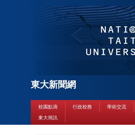
跳
到
主
要
內
容
區
東大新聞網
校園點滴
行政校務
學術交流
東大簡訊