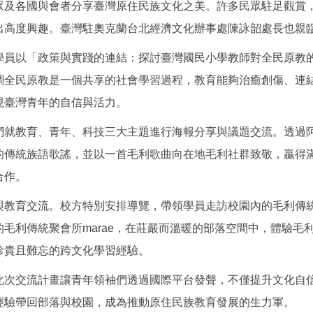
眾及各國與會者分享臺灣原住民族文化之美。許多民眾駐足觀賞
出高度興趣。臺灣駐奧克蘭台北經濟文化辦事處陳詠韶處長也親
學員以「政策與實踐的連結：探討臺灣國民小學教師對全民原教
調全民原教是一個共享的社會學習過程，教育能夠治癒創傷、連
現臺灣青年的自信與活力。
們就教育、青年、科技三大主題進行海報分享與議題交流。透過
的傳統族語歌謠，並以一首毛利歌曲向在地毛利社群致敬，贏得
合作。
與教育交流。校方特別安排導覽，帶領學員走訪校園內的毛利傳
毛利傳統聚會所marae，在莊嚴而溫暖的部落空間中，體驗毛
珍貴且難忘的跨文化學習經驗。
此次交流計畫讓青年領袖們透過國際平台發聲，不僅提升文化自
經驗帶回部落與校園，成為推動原住民族教育發展的生力軍。