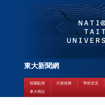
跳
到
主
要
內
容
區
東大新聞網
校園點滴
行政校務
學術交流
東大簡訊