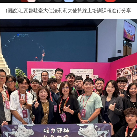
(圖說)吐瓦魯駐臺大使法莉莉大使於線上培訓課程進行分享