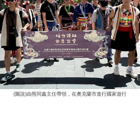
(圖說)由熊同鑫主任帶領，在奧克蘭市進行國家遊行