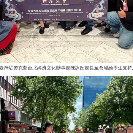
說)臺灣駐奧克蘭台北經濟文化辦事處陳詠韶處長至會場給學生支持