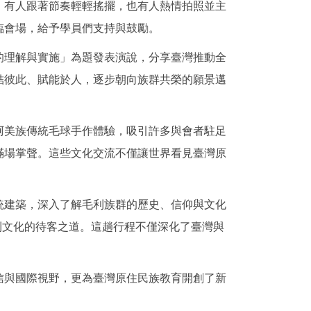
，有人跟著節奏輕輕搖擺，也有人熱情拍照並主
臨會場，給予學員們支持與鼓勵。
的理解與實施」為題發表演說，分享臺灣推動全
結彼此、賦能於人，逐步朝向族群共榮的願景邁
阿美族傳統毛球手作體驗，吸引許多與會者駐足
滿場掌聲。這些文化交流不僅讓世界看見臺灣原
統建築，深入了解毛利族群的歷史、信仰與文化
利文化的待客之道。這趟行程不僅深化了臺灣與
信與國際視野，更為臺灣原住民族教育開創了新