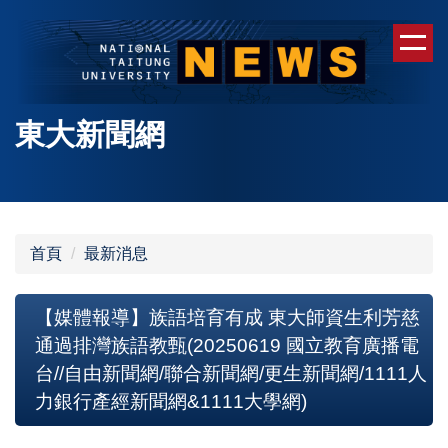
跳
到
主
要
內
東大新聞網
容
區
首頁
最新消息
【媒體報導】族語培育有成 東大師資生利芳慈
通過排灣族語教甄(20250619 國立教育廣播電
台//自由新聞網/聯合新聞網/更生新聞網/1111人
力銀行產經新聞網&1111大學網)