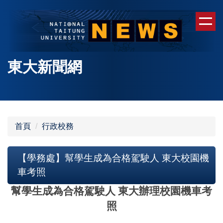
跳
到
主
要
內
東大新聞網
容
區
首頁
行政校務
【學務處】幫學生成為合格駕駛人 東大校園機
車考照
幫學生成為合格駕駛人 東大辦理校園機車考
照