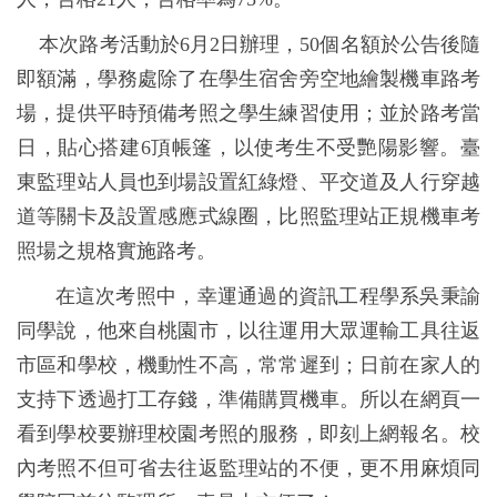
本次路考活動於6月2日辦理，50個名額於公告後隨
即額滿，學務處除了在學生宿舍旁空地繪製機車路考
場，提供平時預備考照之學生練習使用；並於路考當
日，貼心搭建6頂帳篷，以使考生不受艷陽影響。臺
東監理站人員也到場設置紅綠燈、平交道及人行穿越
道等關卡及設置感應式線圈，比照監理站正規機車考
照場之規格實施路考。
在這次考照中，幸運通過的資訊工程學系吳秉諭
同學說，他來自桃園市，以往運用大眾運輸工具往返
市區和學校，機動性不高，常常遲到；日前在家人的
支持下透過打工存錢，準備購買機車。所以在網頁一
看到學校要辦理校園考照的服務，即刻上網報名。校
內考照不但可省去往返監理站的不便，更不用麻煩同