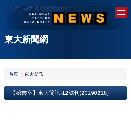
跳
到
主
要
內
東大新聞網
容
區
首頁
東大簡訊
【秘書室】東大簡訊-12號刊(20190218)