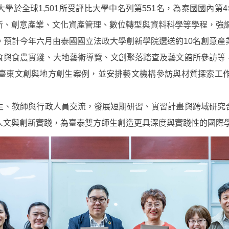
大學於全球1,501所受評比大學中名列第551名，為泰國國內第4
新、創意產業、文化資產管理、數位轉型與資料科學等學程，強
。預計今年六月由泰國國立法政大學創新學院選送約10名創意產
食與食農實踐、大地藝術導覽、文創聚落踏查及藝文館所參訪等
臺東文創與地方創生案例，並安排藝文機構參訪與材質探索工
生、教師與行政人員交流，發展短期研習、實習計畫與跨域研究
人文與創新實踐，為臺泰雙方師生創造更具深度與實踐性的國際