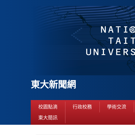
跳
到
主
要
內
容
區
東大新聞網
校園點滴
行政校務
學術交流
東大簡訊