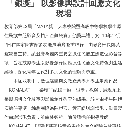
「銀獎」 以影像與設計回應文化
現場
教育部第12屆「MATA獎—大專校院暨高級中等學校學生原
住民族主題影音及拍片企劃競賽」頒獎典禮，於114年12月
2日在國家圖書館多功能展演廳隆重舉行，由教育部長鄭英
耀親自主持。該競賽為國內重要之原住民族主題數位影音獎
項，旨在鼓勵學生以影像創作回應原住民族文化特色與生活
經驗，深化青年世代對多元文化的理解與尊重。
本屆競賽中，數位媒體與文教產業學系學生畢業作品
「KOMALAT」，榮獲非紀錄片類「銀獎」殊榮，展現系上
長期深耕文化敘事與影像創作教育的成果。該片由學生陳枻
安擔任導演，編劇團隊為陳枻安、黃群皓與謝崇硯，動畫製
作由謝崇硯負責，並由林智祥、陳俊瑋擔任指導教師。
「KOMALAT」以蘭嶼部落孩童谷馬拉的生命經驗為敘事核