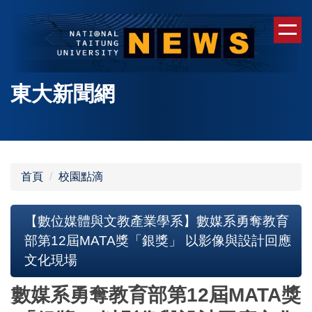
跳
到
主
要
內
東大新聞網
容
區
首頁
校園點滴
【數位媒體與文教產業學系】數媒系勇奪教育
部第12屆MATA獎「銀獎」 以影像與設計回應
文化現場
數媒系勇奪教育部第12屆MATA獎