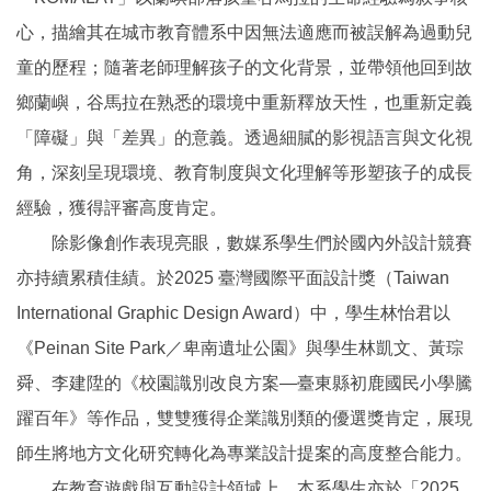
心，描繪其在城市教育體系中因無法適應而被誤解為過動兒
童的歷程；隨著老師理解孩子的文化背景，並帶領他回到故
鄉蘭嶼，谷馬拉在熟悉的環境中重新釋放天性，也重新定義
「障礙」與「差異」的意義。透過細膩的影視語言與文化視
角，深刻呈現環境、教育制度與文化理解等形塑孩子的成長
經驗，獲得評審高度肯定。
除影像創作表現亮眼，數媒系學生們於國內外設計競賽
亦持續累積佳績。於2025 臺灣國際平面設計獎（Taiwan
International Graphic Design Award）中，學生林怡君以
《Peinan Site Park／卑南遺址公園》與學生林凱文、黃琮
舜、李建陞的《校園識別改良方案—臺東縣初鹿國民小學騰
躍百年》等作品，雙雙獲得企業識別類的優選獎肯定，展現
師生將地方文化研究轉化為專業設計提案的高度整合能力。
在教育遊戲與互動設計領域上，本系學生亦於「2025