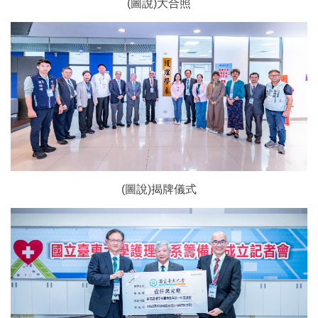
(圖說)大合照
(圖說)揭牌儀式