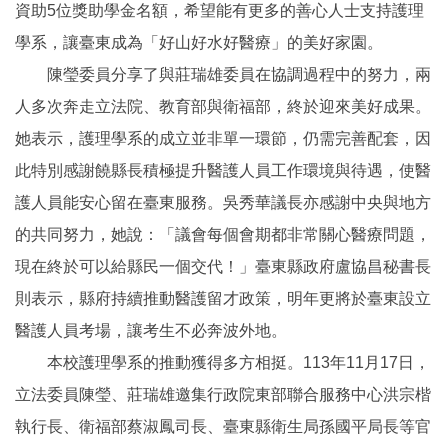
資助5位獎助學金名額，希望能有更多的善心人士支持護理
學系，讓臺東成為「好山好水好醫療」的美好家園。
陳瑩委員分享了與莊瑞雄委員在協調過程中的努力，兩
人多次奔走立法院、教育部與衛福部，終於迎來美好成果。
她表示，護理學系的成立並非單一環節，仍需完善配套，因
此特別感謝饒縣長積極提升醫護人員工作環境與待遇，使醫
護人員能安心留在臺東服務。吳秀華議長亦感謝中央與地方
的共同努力，她說：「議會每個會期都非常關心醫療問題，
現在終於可以給縣民一個交代！」臺東縣政府盧協昌秘書長
則表示，縣府持續推動醫護留才政策，明年更將於臺東設立
醫護人員考場，讓考生不必奔波外地。
本校護理學系的推動獲得多方相挺。113年11月17日，
立法委員陳瑩、莊瑞雄邀集行政院東部聯合服務中心洪宗楷
執行長、衛福部蔡淑鳳司長、臺東縣衛生局孫國平局長等官