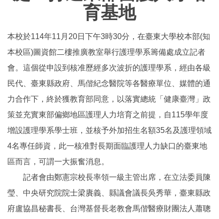
育基地
本校於114年11月20日下午3時30分，在臺東大學校本部(知
本校區)圖資館二樓推廣教室舉行護理學系籌備處成立記者
會。這個從申設到核准歷經多次波折的護理學系，經由各級
民代、臺東縣政府、馬偕紀念醫院等各醫療單位、媒體的通
力合作下，終於獲教育部同意，以落實總統「健康臺灣」政
策並充實東部偏鄉地區護理人力培育之前提，自115學年度
增設護理學系學士班，並核予外加招生名額35名及護理領域
4名專任師資，此一核准對長期面臨護理人力缺口的臺東地
區而言，可謂一大振奮消息。
記者會由鄭憲宗校長率領一級主管出席，在立法委員陳
瑩、中央研究院院士梁賡義、縣議會議長吳秀華，臺東縣政
府盧協昌秘書長、台灣基督長老教會馬偕醫療財團法人蕭聰