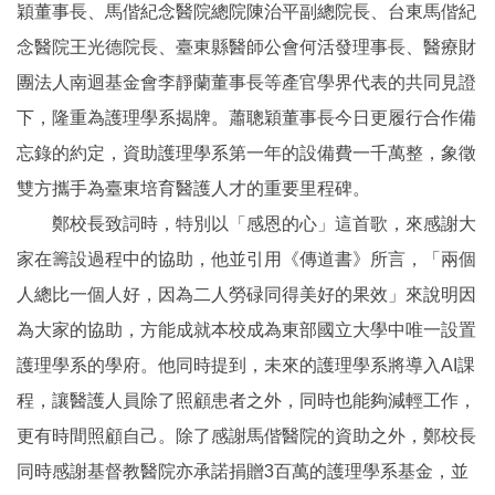
穎董事長、馬偕紀念醫院總院陳治平副總院長、台東馬偕紀
念醫院王光德院長、臺東縣醫師公會何活發理事長、醫療財
團法人南迴基金會李靜蘭董事長等產官學界代表的共同見證
下，隆重為護理學系揭牌。蕭聰穎董事長今日更履行合作備
忘錄的約定，資助護理學系第一年的設備費一千萬整，象徵
雙方攜手為臺東培育醫護人才的重要里程碑。
鄭校長致詞時，特別以「感恩的心」這首歌，來感謝大
家在籌設過程中的協助，他並引用《傳道書》所言，「兩個
人總比一個人好，因為二人勞碌同得美好的果效」來說明因
為大家的協助，方能成就本校成為東部國立大學中唯一設置
護理學系的學府。他同時提到，未來的護理學系將導入AI課
程，讓醫護人員除了照顧患者之外，同時也能夠減輕工作，
更有時間照顧自己。除了感謝馬偕醫院的資助之外，鄭校長
同時感謝基督教醫院亦承諾捐贈3百萬的護理學系基金，並