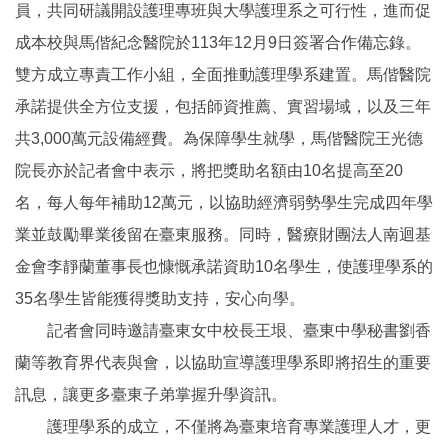
員，共同研議開設護理專班與大學護理系之可行性，進而促
成本校與馬偕紀念醫院於113年12月9日簽署合作備忘錄。
雙方成立專責工作小組，全面推動護理學系建置。馬偕醫院
承諾提供全方位支援，包括師資推薦、實習場域，以及三年
共3,000萬元設備經費。為保障學生就學，馬偕醫院王光德
院長亦於記者會中表示，將把獎助名額由10名提高至20
名，每人每年補助12萬元，以協助經濟弱勢學生完成四年學
業並鼓勵畢業後留在臺東服務。同時，醫療財團法人南迴基
金會李靜蘭董事長也慷慨承諾資助10名學生，使護理學系的
35名學生皆能獲得獎助支持，安心向學。
記者會同時邀請臺東女中校長王垠、臺東中學秘書劉香
蘭等教育界代表與會，以協助宣導護理學系即將招生的重要
訊息，讓更多臺東子弟掌握升學資訊。
護理學系的成立，不僅將為臺東培育專業護理人才，更