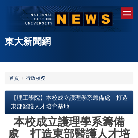
跳
到
主
要
內
東大新聞網
容
區
首頁
行政校務
【理工學院】本校成立護理學系籌備處 打造
東部醫護人才培育基地
本校成立護理學系籌備
處 打造東部醫護人才培