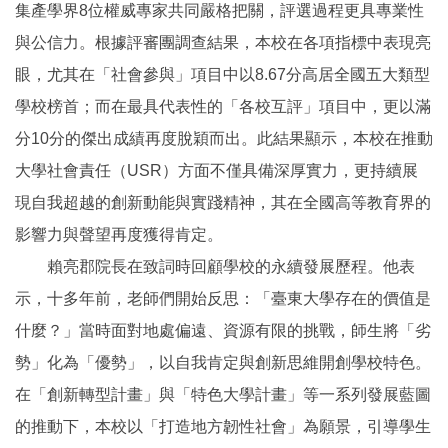
集產學界8位權威專家共同嚴格把關，評選過程更具專業性
與公信力。根據評審團調查結果，本校在各項指標中表現亮
眼，尤其在「社會參與」項目中以8.67分高居全國五大類型
學校榜首；而在最具代表性的「各校互評」項目中，更以滿
分10分的傑出成績再度脫穎而出。此結果顯示，本校在推動
大學社會責任（USR）方面不僅具備深厚實力，更持續展
現自我超越的創新動能與實踐精神，其在全國高等教育界的
影響力與聲望再度獲得肯定。
賴亮郡院長在致詞時回顧學校的永續發展歷程。他表
示，十多年前，老師們開始反思：「臺東大學存在的價值是
什麼？」當時面對地處偏遠、資源有限的挑戰，師生將「劣
勢」化為「優勢」，以自我肯定與創新思維開創學校特色。
在「創新轉型計畫」與「特色大學計畫」等一系列發展藍圖
的推動下，本校以「打造地方韌性社會」為願景，引導學生