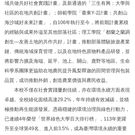
域共做共好社會實踐計畫」及新通過的「三生有興：大學與
社區的在地共創計畫」；師範學院「臺東Y-2計畫：共創山
海沙城好未來計畫」，自106年執行至今，將前期計畫累積
的經驗與成果外溢至其他部落社區；理工學院「都蘭之蘭調
創生—友善土地的共作共好」計畫，推動部落體驗旅遊產業
鏈、傳統海域保育管理，以及在地特色原物料產品研發，並
將影響力擴及海端、延平、池上、關山、鹿野等地區。生命
科學系團隊更協助在地農民提升鳳梨釋迦的田間管理與包裝
品質，成功推動外銷，創造農業價值與農民收益。
本校不僅在社會實踐屢創佳績，亦在環境永續方面表現
卓越。全校綠化面積高達29.2%，年年持續有效減碳，並積
極推動再生能源發展。憑藉穩健的環境治理與綠色行動力，
已連續4年榮登「世界綠色大學百大排行榜」，113年更躍
升至全球第49名、進入前3.5%，成為臺灣環境永續的重要