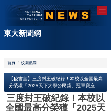
跳
到
主
要
內
東大新聞網
容
區
首頁
校園點滴
【秘書室】三度封王破紀錄！本校以全國最高
分榮獲「2025天下大學公民獎」冠軍寶座
三度封王破紀錄！本校以
全國最高分榮獲「2025天