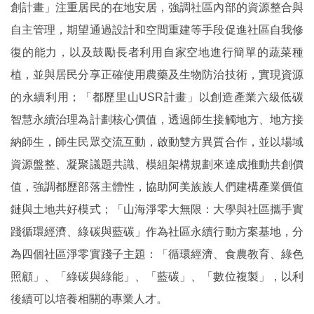
創計畫」注重居民的在地安居，強調社區內部的資源整合與
自主管理，期望通過設計和空間重建等手段促進社區自我修
復的能力，以及鼓勵長者利用自家空地進行簡單的蔬菜種
植，並與居民分享正確使用農藥及生物防治技術，實現資源
的永續利用；「都歷里山USR計畫」以創造產業六級低碳
智慧永續治理為計劃核心價值，透過師生接觸地方、地方接
納師生，師生民眾交流互動，啟動雙方異質合作，並以場域
資源盤整、凝聚議題共識、模組架構規劃來達成推動共創價
值，強調都歷部落主體性，協助阿美族族人們建構產業價值
鏈與土地共好模式；「山海淨零大無限：大學與社區攜手實
踐循環經濟、綠碳與藍碳」作為社區永續行動方案基地，分
為四個社區淨零實踐子主題：「循環經濟、食農教育、綠色
照顧」、「綠碳與綠能」、「藍碳」、「數位複製」，以利
後續可以培養相關的專業人才。