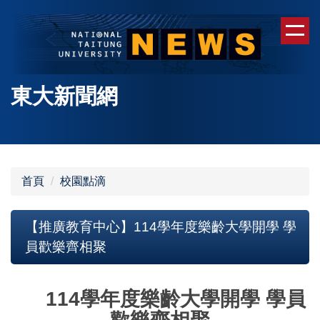
跳
到
主
要
內
東大新聞網
容
區
首頁
校園點滴
【推廣教育中心】114學年度樂齡大學開學 學
員歡樂齊相聚
114學年度樂齡大學開學 學員