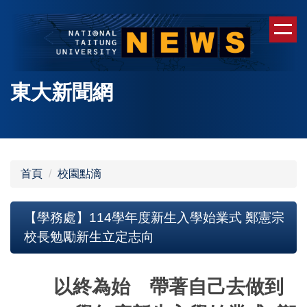
跳
到
主
要
內
東大新聞網
容
區
首頁
校園點滴
【學務處】114學年度新生入學始業式 鄭憲宗
校長勉勵新生立定志向
以終為始 帶著自己去做到