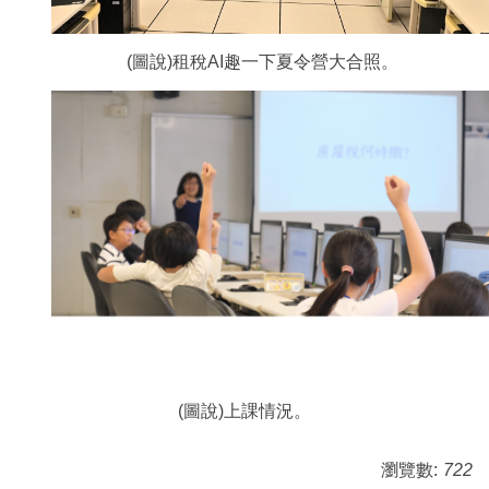
(圖說)租稅AI趣一下夏令營大合照。
(圖說)上課情況。
瀏覽數:
722