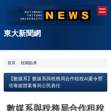
跳
到
主
要
內
東大新聞網
容
區
首頁
校園點滴
【數媒系】數媒系與稅務局合作租稅AI夏令營
培養媒體素養與公民責任
數媒系與稅務局合作租稅