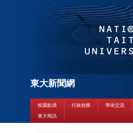
跳
到
主
要
內
容
區
東大新聞網
校園點滴
行政校務
學術交流
東大簡訊