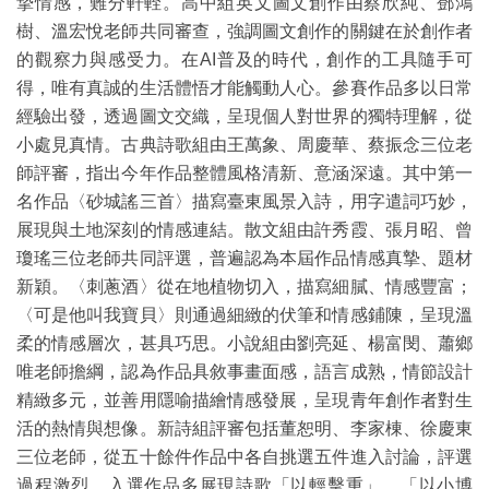
摯情感，難分軒輊。高中組英文圖文創作由蔡欣純、鄧鴻
樹、溫宏悅老師共同審查，強調圖文創作的關鍵在於創作者
的觀察力與感受力。在AI普及的時代，創作的工具隨手可
得，唯有真誠的生活體悟才能觸動人心。參賽作品多以日常
經驗出發，透過圖文交織，呈現個人對世界的獨特理解，從
小處見真情。古典詩歌組由王萬象、周慶華、蔡振念三位老
師評審，指出今年作品整體風格清新、意涵深遠。其中第一
名作品〈砂城謠三首〉描寫臺東風景入詩，用字遣詞巧妙，
展現與土地深刻的情感連結。散文組由許秀霞、張月昭、曾
瓊瑤三位老師共同評選，普遍認為本屆作品情感真摯、題材
新穎。〈刺蔥酒〉從在地植物切入，描寫細膩、情感豐富；
〈可是他叫我寶貝〉則通過細緻的伏筆和情感鋪陳，呈現溫
柔的情感層次，甚具巧思。小說組由劉亮延、楊富閔、蕭鄉
唯老師擔綱，認為作品具敘事畫面感，語言成熟，情節設計
精緻多元，並善用隱喻描繪情感發展，呈現青年創作者對生
活的熱情與想像。新詩組評審包括董恕明、李家棟、徐慶東
三位老師，從五十餘件作品中各自挑選五件進入討論，評選
過程激烈。入選作品多展現詩歌「以輕擊重」、「以小博