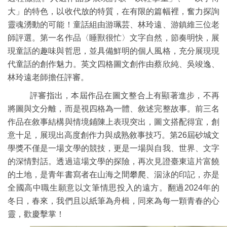
大」的特色，以收代放的特質，在有限的篇幅裡，奮力探詢
靈魂湧動的可能！童話組由游珮芸、林玲遠、游鎮維三位老
師評選。第一名作品〈睡獸很忙〉文字自然，節奏明快，展
現童話的趣味與哲思，並具備鮮明的個人風格，充分展現現
代童話的創作魅力。英文四格圖文創作由蔡欣純、吳竣逸、
林玲遠老師擔任評審。
評審指出，本屆作品在圖文整合上有顯著進步，不再
將圖與文分離，而是視四格為一體、敘述完整故事。前三名
作品在敘事結構與情境鋪陳上表現突出，圖文搭配得宜，創
意十足，展現出高度創作力與成熟敘事技巧。第26屆砂城文
學獎不僅是一場文學的競技，更是一場與自我、世界、文字
的深情對話。透過這場文學的探險，再次見證臺東這片富饒
的土地，是青年書寫者在山海之間攀爬、泅泳的印記，亦是
全國高中職生願意以文筆情思投入的遠方。翻過2024年的
冬日，春來，我們且以紙筆為舟楫，同來為每一顆青春的心
靈，歡慶擊掌！