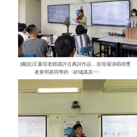
(圖說)王蕙瑄老師講評古典詩作品，並現場演唱得獎
者黃明祺同學的〈砂城謠其一〉