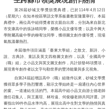
生跨縣市領獎展現創作熱情
第26屆砂城文學獎頒獎典禮，已於114年4月12日
（星期六）在知本校區華語文學系板書教室隆重舉行。本屆
典禮中，兩位高中組得獎者首次親自出席，分別為來自新北
市安康高中的張詠晴同學，榮獲小品文優等獎；以及中興大
學附屬高級中學的柳宥汝同學，獲得圖文創作優等獎，現場
氣氛溫馨熱烈。
本屆徵件項目涵蓋「臺東大學組」之散文、新詩、小
說、古典詩、童話及英文四格圖文創作，以及「全國高中
（職）組」之小品文與英文圖文創作，共計頒發46項獎項，
展現青年創作者以文字勾勒世界的豐沛能量與多元視角。
自第24屆起增設高中（職）組徵件以來，砂城文學獎
獲得眾多學子熱烈響應，顯示文學始終是一扇通往內心世界
的窗、一道連結生活的門。本屆高中組小品文由游士德老師
擔任召集人，與王蕙瑄、林玲遠、何俊穆老師共同評選。評
審指出99件作品水準均高，展現出高中生對文學的熱情與真