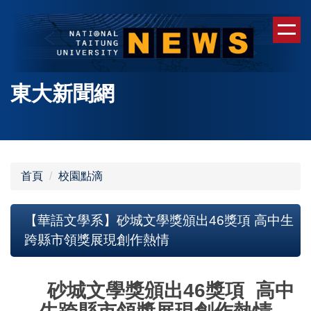
跳
到
主
要
內
東大新聞網
容
區
首頁
校園點滴
【華語文學系】砂城文學獎頒出46獎項 高中生
跨縣市領獎展現創作熱情
砂城文學獎頒出46獎項 高中