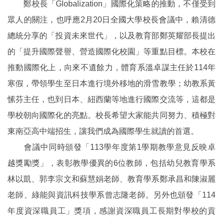
鄭校長「Globalization」國際化策略的推動，不僅受到
眾人的關注，也呼應2月20日全國大學校長會議中，賴清德
總統分享的「投資未來世代」，以及教育部鄭英耀部長提出
的「提升國際聲譽、營造國際化校園」等重點目標。本校在
推動國際化上，向來不遺餘力，體育系溫卓謀主任於114年
寒假，帶領學生至日本進行境外移地的滑雪教學；幼教系黃
愫芬主任，也到日本、紐西蘭等地進行國際交流等，這都是
學校朝向國際化的亮點。校長希望大家能共同努力、積極對
東南亞高中端招生，讓我們成為國際學生就讀的首選。
會議中同時頒發「113學年度第1學期教學意見反映卓
越獎勵獎」，表彰教學優異的6位教師，包括幼兒教育學系
林以凱、郭李宗文和蘇慧娟老師、教育學系鄭承昌和陳淑麗
老師、綠能與資訊科技學系曾志隆老師。另外也頒發「114
年度資深職員工」獎項，感謝資深職員工長期對學校的貢