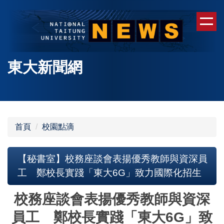
跳
到
主
要
內
東大新聞網
容
區
首頁
校園點滴
【秘書室】校務座談會表揚優秀教師與資深員
工 鄭校長實踐「東大6G」致力國際化招生
校務座談會表揚優秀教師與資深
員工 鄭校長實踐「東大
6G
」致