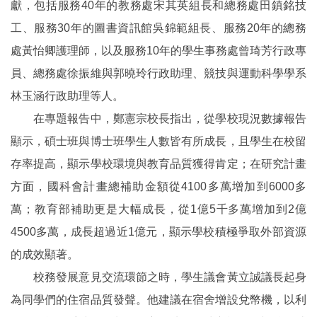
獻，包括服務40年的教務處宋其英組長和總務處田鎮銘技
工、服務30年的圖書資訊館吳錦範組長、服務20年的總務
處黃怡卿護理師，以及服務10年的學生事務處曾琦芳行政專
員、總務處徐振維與郭曉玲行政助理、競技與運動科學學系
林玉涵行政助理等人。
在專題報告中，鄭憲宗校長指出，從學校現況數據報告
顯示，碩士班與博士班學生人數皆有所成長，且學生在校留
存率提高，顯示學校環境與教育品質獲得肯定；在研究計畫
方面，國科會計畫總補助金額從4100多萬增加到6000多
萬；教育部補助更是大幅成長，從1億5千多萬增加到2億
4500多萬，成長超過近1億元，顯示學校積極爭取外部資源
的成效顯著。
校務發展意見交流環節之時，學生議會黃立誠議長起身
為同學們的住宿品質發聲。他建議在宿舍增設兌幣機，以利