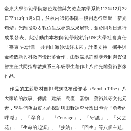
臺東大學師範學院數位媒體與文教產業學系於112年12月29
日至113年1月3日，於校内師範學院一樓創思行舉辦「新光
熠熠」光雕投影＆數位生成專題成果展覽，並於開幕日進行
成果發表。此活動由本校師範學院執行USR大學社會責任
「臺東 Y-2計畫：共創山海沙城好未來」計畫支持，攜手與
金峰鄉新興村撒布優部落合作，由數媒系許喬斐老師與賀俊
智主任共同指導數媒系三年級學生創作出八件光雕藝術影像
作品。
作品的主題取材自排灣族撒布優部落（Sapulju Tribe）八
大家族的故事、傳說、建築、農產、器物、藝術與等文化元
素，學生們藉由實地的探訪與田野調查發想出包含『勇者的
呼喊』、『孕育』、『Courage』、『守護』、『火之
花』、『生命的起源』、『接納』、『回生』等八個主題。