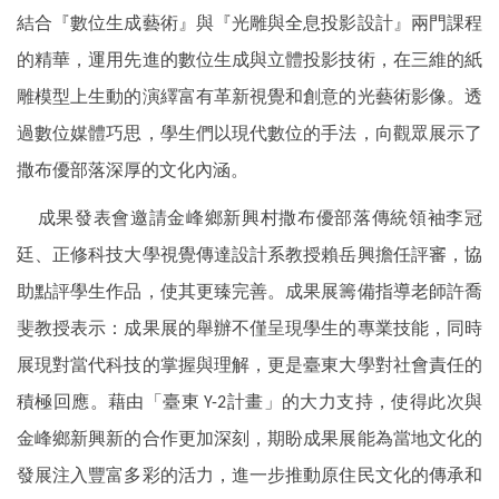
結合『數位生成藝術』與『光雕與全息投影設計』兩門課程
的精華，運用先進的數位生成與立體投影技術，在三維的紙
雕模型上生動的演繹富有革新視覺和創意的光藝術影像。透
過數位媒體巧思，學生們以現代數位的手法，向觀眾展示了
撒布優部落深厚的文化內涵。
成果發表會邀請金峰鄉新興村撒布優部落傳統領袖李冠
廷、正修科技大學視覺傳達設計系教授賴岳興擔任評審，協
助點評學生作品，使其更臻完善。成果展籌備指導老師許喬
斐教授表示：成果展的舉辦不僅呈現學生的專業技能，同時
展現對當代科技的掌握與理解，更是臺東大學對社會責任的
積極回應。藉由「臺東 Y-2計畫」的大力支持，使得此次與
金峰鄉新興新的合作更加深刻，期盼成果展能為當地文化的
發展注入豐富多彩的活力，進一步推動原住民文化的傳承和