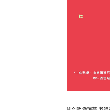
兒文所 游珮芸 老師