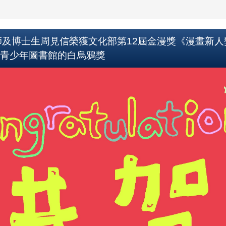
師及博士生周見信榮獲文化部第12屆金漫獎《漫畫新人
際青少年圖書館的白烏鴉獎