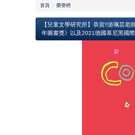
首頁
榮譽榜
【兒童文學研究所】恭賀!!游珮芸老
年圖書獎》以及2021德國慕尼黑國