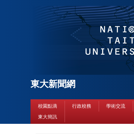
跳
到
主
要
內
容
區
東大新聞網
校園點滴
行政校務
學術交流
東大簡訊