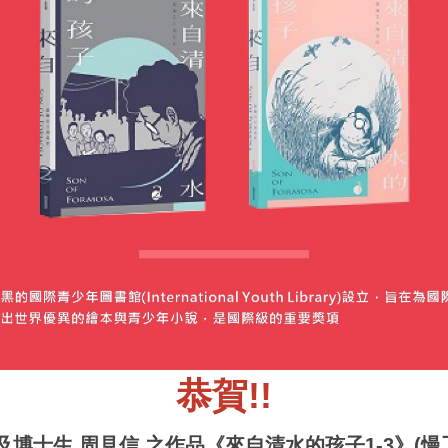
恭賀!!
及博士生 周見信 之作品《來自清水的孩子1-3》(