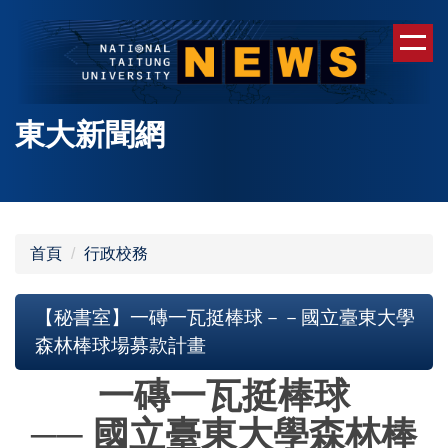
跳
到
主
要
內
東大新聞網
容
區
首頁
行政校務
【秘書室】一磚一瓦挺棒球－－國立臺東大學
森林棒球場募款計畫
一磚一瓦挺棒球
── 國立臺東大學森林棒