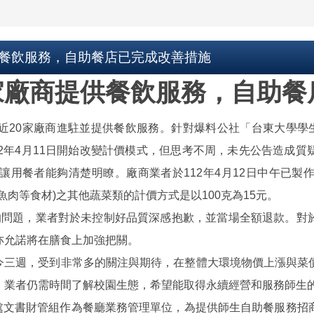
供餐飲服務，自助餐店已完成改善措施
家廠商提供餐飲服務，自助
0家廠商進駐並提供餐飲服務。針對爆料公社「台東大學學生
2年4月11日開始改變計價模式，但思考不周，未先公告造成
讓用餐者能夠清楚明瞭。廠商業者於112年4月12日中午已製
肉等食材)之其他蔬菜類的計價方式是以100克為15元。
問題，業者對於未控制好品質深感抱歉，並當場全額退款。對於
亦允諾將在膳食上加強把關。
至今三週，受到非常多的關注與期待，在整體大環境物價上漲與菜
，業者仍需時間了解校園生態，希望能取得永續經營和服務師生
文書財管組作為餐廳業務管理單位，為提供師生自助餐服務招商