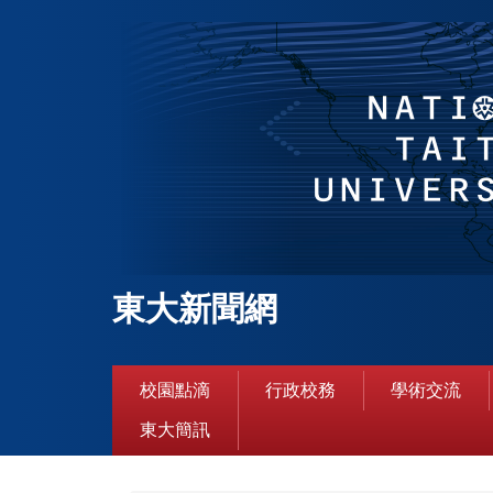
跳
到
主
要
內
容
區
東大新聞網
校園點滴
行政校務
學術交流
東大簡訊